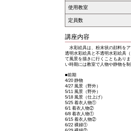
使用教室
定員数
講座内容
水彩絵具は、粉末状の顔料をア
透明水彩絵具と不透明水彩絵具（
て風景を描きに行くこともありま
い時期には教室で人物や静物を制
■前期
4/20 静物
4/27 風景（野外）
5/11 風景（野外）
5/18 風景（仕上げ）
5/25 着衣人物①
6/1 着衣人物②
6/8 着衣人物①
6/15 着衣人物②
6/22 裸婦①
6/29 裸婦②