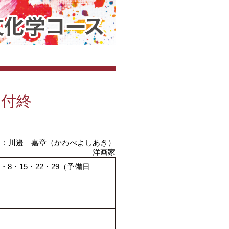
受付終
師：川邉 嘉章（かわべよしあき）
洋画家
・6/1・8・15・22・29（予備日