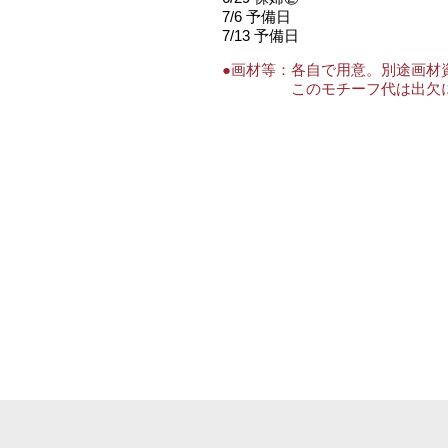
7/6 予備日
7/13 予備日
●画材等：
各自で用意。別途画材
このモチーフ代は出欠