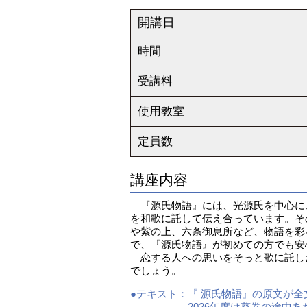
開講日
時間
受講料
使用教室
定員数
講座内容
『源氏物語』には、光源氏を中心に
を和歌に託して伝え合っています。そ
や紫の上、六条御息所など、物語を彩
で、『源氏物語』が初めての方でも安
恋する人への思いをそっと歌に託し
でしょう。
●テキスト：
『 源氏物語』の原文が
2026年度は葵巻の途中