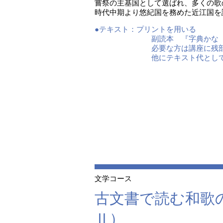
嘗祭の主基国として選ばれ、多くの歌
時代中期より悠紀国を務めた近江国を
●テキスト：
プリントを用いる
副読本 『字典かな 写
必要な方は講座に残部
他にテキスト代として前
文学コース
古文書で読む和歌
Ⅱ）