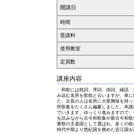
開講日
時間
受講料
使用教室
定員数
講座内容
和歌には枕詞、序詞、掛詞、縁語、
み込む名所を歌枕と云いますが、単に
た。古昔の人は名所に大変興味を持っ
所歌集をたくさん編纂しました。本講
でいきます。ゆっくり進みますので、
を読みながら古今和歌集や新古今和歌
嘗祭の主基国として選ばれ、多くの歌
時代中期より悠紀国を務めた近江国を