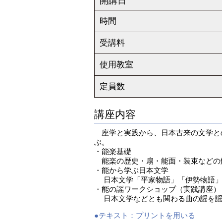
開講日
時間
受講料
使用教室
定員数
講座内容
座学と実践から、日本古来の文学と
ぶ。
・能楽基礎
能楽の歴史・扇・能面・装束などの
・能から学ぶ日本文学
日本文学「平家物語」「伊勢物語」
・能の謡ワークショップ（実践講座）
日本文学などとも関わる曲の謡を謡
●テキスト：
プリントを用いる