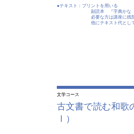
●テキスト：
プリントを用いる
副読本 『字典かな 写
必要な方は講座に残部
他にテキスト代として前
文学コース
古文書で読む和歌
Ⅰ）