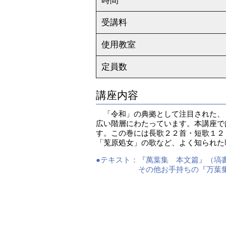
時間
受講料
使用教室
定員数
講座内容
「令和」の典拠として注目された、『
広い階層にわたっています。本講座で
す。この巻には長歌２２首・短歌１２
「莵原処女」の歌など、よく知られた
●テキスト：
『萬葉集 本文篇』（塙書
その他お手持ちの『万葉