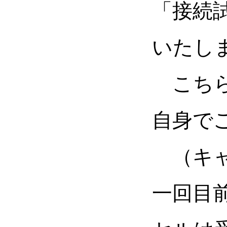
「接続
いたし
こちら
自身で
（キャ
一回目