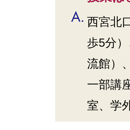
西宮北
歩5分
流館）
一部講
室、学