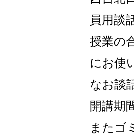
員用談
授業の
にお使
なお談
開講期
またゴ