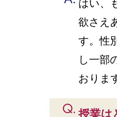
はい、
欲さえ
す。性
し一部
おりま
授業は