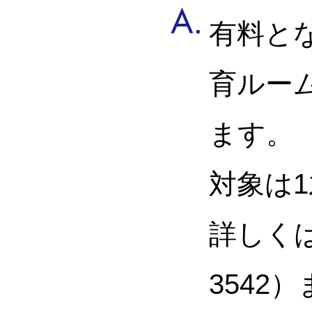
有料と
育ルー
ます。
対象は1
詳しくは
3542