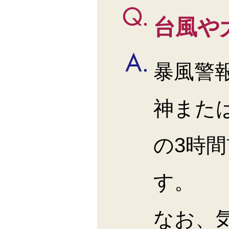
台風や
暴風警
神また
の3時
す。
なお、