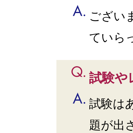
ござい
ていら
試験や
試験は
題が出