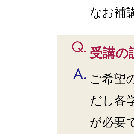
なお補
受講の
ご希望
だし各
が必要