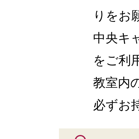
りをお
中央キ
をご利
教室内
必ずお