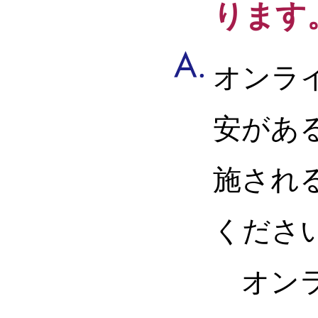
ります
オンラ
安があ
施され
くださ
オンラ