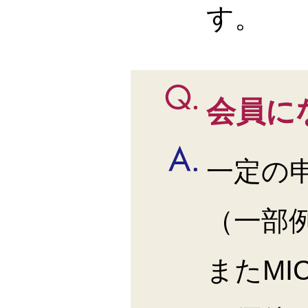
す。
会員に
一定の
（一部
またM