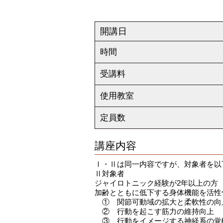
開講日
時間
受講料
使用教室
定員数
講座内容
Ⅰ・Ⅱは同一内容ですが、対象者を以
Ⅱ対象者
ジャイロトニック経験が2年以上の方
加齢とともに低下する身体機能を活性
① 関節可動域の拡大と柔軟性の向
② 行動を起こす筋力の維持向上
③ 行動をイメージする神経系の覚