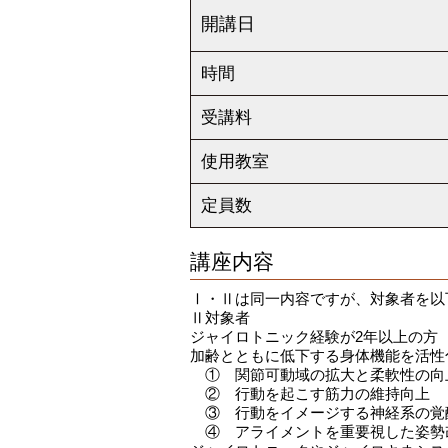
開講日
時間
受講料
使用教室
定員数
講座内容
Ⅰ・Ⅱは同一内容ですが、対象者を以
Ⅱ対象者
ジャイロトニック経験が2年以上の方
加齢とともに低下する身体機能を活性
① 関節可動域の拡大と柔軟性の向
② 行動を起こす筋力の維持向上
③ 行動をイメージする神経系の覚
④ アライメントを重要視した姿勢