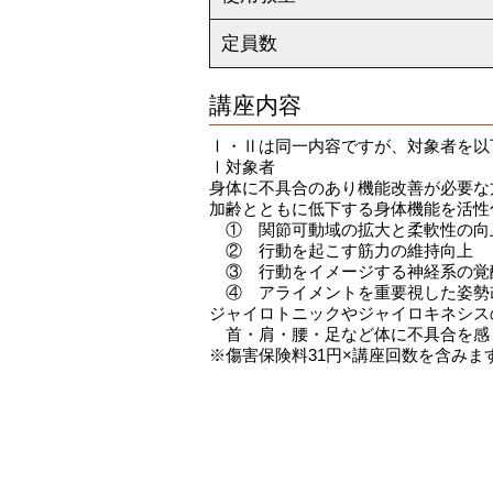
定員数
講座内容
Ⅰ・Ⅱは同一内容ですが、対象者を以
Ⅰ対象者
身体に不具合のあり機能改善が必要な
加齢とともに低下する身体機能を活性
① 関節可動域の拡大と柔軟性の向
② 行動を起こす筋力の維持向上
③ 行動をイメージする神経系の覚
④ アライメントを重要視した姿勢
ジャイロトニックやジャイロキネシス
首・肩・腰・足など体に不具合を感
※傷害保険料31円×講座回数を含みま