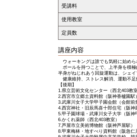
受講料
使用教室
定員数
講座内容
ウォーキングは誰でも気軽に始めら
ポールを持つことで、上半身を積極的
半身がねじれあう回旋運動は、シェイ
健康維持、ストレス解消、運動不足
【後期】
1.県立芸術文化センター（西北403教
2.西宮市立郷土資料館（阪神香櫨園駅
3.武庫川女子大学甲子園会館（会館前
4.西宮神社・旧辰馬喜十郎住宅（阪神
5.甲子園球場・武庫川女子大学（阪神
6.かくれ薬師（西北403教室）
7.芦屋市立美術博物館（阪神芦屋駅）
8.甲東梅林・地すべり資料館（阪急仁
9.武庫川女子大学附属中高等学校 