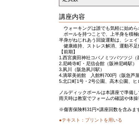
講座内容
ウォーキングは誰でも気軽に始めら
ポールを持つことで、上半身を積極的
半身がねじれあう回旋運動は、シェイ
健康維持、ストレス解消、運動不足
【前期】
1.西宮廣田神社コバノミツバツツジ（西
2.尼崎寺町・尼信会館（阪神尼崎駅）
3.夙川（阪急夙川駅）
4.滴翠美術館 入館料700円（阪急芦
5.北口町1号・2号公園、高木公園、ヒ
ノルディックポールは本講座で準備し
雨天時は教室でフォームの確認や体操
※傷害保険料31円×講座回数を含みま
●テキスト：
プリントを用いる