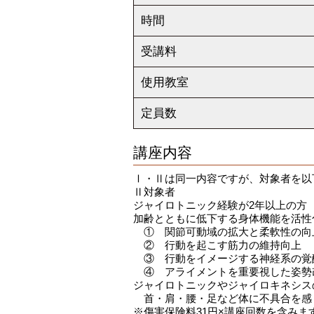
時間
受講料
使用教室
定員数
講座内容
Ⅰ・Ⅱは同一内容ですが、対象者を以
Ⅱ対象者
ジャイロトニック経験が2年以上の方
加齢とともに低下する身体機能を活性
① 関節可動域の拡大と柔軟性の向
② 行動を起こす筋力の維持向上
③ 行動をイメージする神経系の覚
④ アライメントを重要視した姿勢
ジャイロトニックやジャイロキネシス
首・肩・腰・足など体に不具合を感
※傷害保険料31円×講座回数を含みま