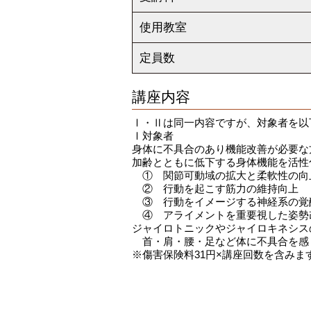
使用教室
定員数
講座内容
Ⅰ・Ⅱは同一内容ですが、対象者を以
Ⅰ対象者
身体に不具合のあり機能改善が必要な
加齢とともに低下する身体機能を活性
① 関節可動域の拡大と柔軟性の向
② 行動を起こす筋力の維持向上
③ 行動をイメージする神経系の覚
④ アライメントを重要視した姿勢
ジャイロトニックやジャイロキネシス
首・肩・腰・足など体に不具合を感
※傷害保険料31円×講座回数を含みま