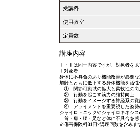
受講料
使用教室
定員数
講座内容
Ⅰ・Ⅱは同一内容ですが、対象者を以
Ⅰ対象者
身体に不具合のあり機能改善が必要な
加齢とともに低下する身体機能を活性
① 関節可動域の拡大と柔軟性の向
② 行動を起こす筋力の維持向上
③ 行動をイメージする神経系の覚
④ アライメントを重要視した姿勢
ジャイロトニックやジャイロキネシス
首・肩・腰・足など体に不具合を感
※傷害保険料31円×講座回数を含みま