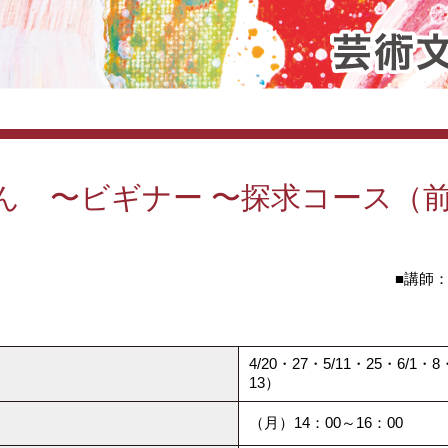
ん 〜ビギナー 〜探求コース（
■講師
4/20・27・5/11・25・6/1
13）
（月）14：00～16：00