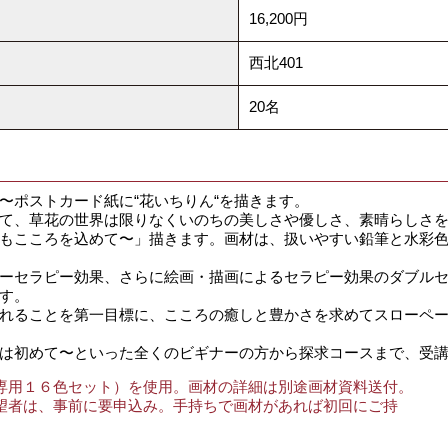
16,200円
西北401
20名
ポストカード紙に“花いちりん“を描きます。
て、草花の世界は限りなくいのちの美しさや優しさ、素晴らしさを
もこころを込めて〜」描きます。画材は、扱いやすい鉛筆と水彩
ーセラピー効果、さらに絵画・描画によるセラピー効果のダブルセ
す。
れることを第一目標に、こころの癒しと豊かさを求めてスローペー
は初めて〜といった全くのビギナーの方から探求コースまで、受講
専用１６色セット）を使用。画材の詳細は別途画材資料送付。
望者は、事前に要申込み。手持ちで画材があれば初回にご持