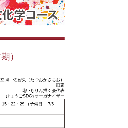
前期）
：立岡 佐智央（たつおかさちお）
画家
花いちりん描く会代表
ひょうごSDGsオーガナイザー
・8・15・22・29 （予備日 7/6・