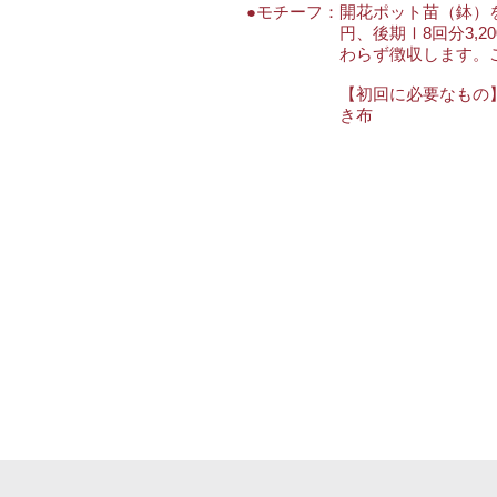
●モチーフ：
開花ポット苗（鉢）を
円、後期Ⅰ8回分3,2
わらず徴収します。
【初回に必要なもの】
き布