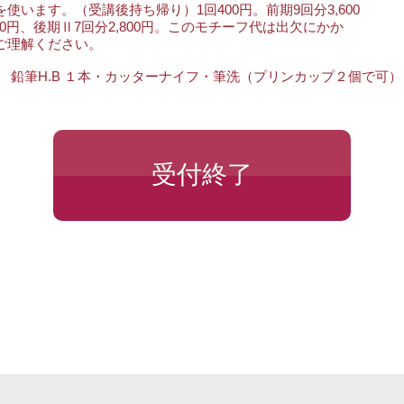
使います。（受講後持ち帰り）1回400円。前期9回分3,600
00円、後期Ⅱ7回分2,800円。このモチーフ代は出欠にかか
ご理解ください。
 鉛筆H.B １本・カッターナイフ・筆洗（プリンカップ２個で可
受付終了