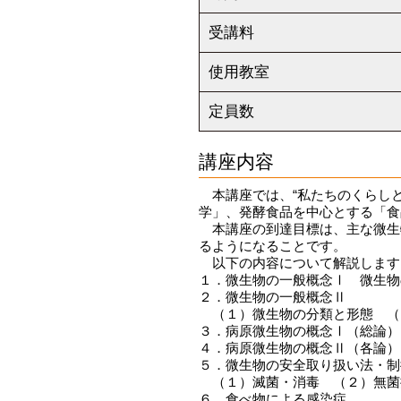
受講料
使用教室
定員数
講座内容
本講座では、“私たちのくらしと
学」、発酵食品を中心とする「食
本講座の到達目標は、主な微生
るようになることです。
以下の内容について解説します
１．微生物の一般概念Ⅰ 微生物
２．微生物の一般概念Ⅱ
（１）微生物の分類と形態 （
３．病原微生物の概念Ⅰ（総論）
４．病原微生物の概念Ⅱ（各論）
５．微生物の安全取り扱い法・制
（１）滅菌・消毒 （２）無菌
６．食べ物による感染症