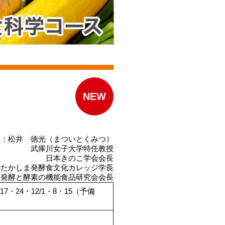
NEW
師：松井 徳光（まついとくみつ）
武庫川女子大学特任教授
日本きのこ学会会長
たかしま発酵食文化カレッジ学長
発酵と酵素の機能食品研究会会長
0・17・24・12/1・8・15（予備