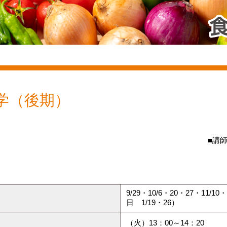
学（後期）
■講
9/29・10/6・20・27・11/1
日 1/19・26）
（火）13：00～14：20