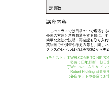
定員数
講座内容
このクラスでは日常の中で遭遇する
外国の方達と意思疎通をする際に、す
簡単な文法の説明・再確認も取り入れ
英語圏での慣習や考え方等も、楽しい
クラスのレベル目安は英検3級から準
●テキスト：
①WELCOME TO NI
監修：田地野彰 朝日出版社 IS
②We Love L.A.!L.A
Robert Hickling 臼倉美
（各自ネットや書店でお