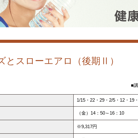
ズとスローエアロ（後期Ⅱ）
■
1/15・22・29・2/5・12・1
（金）14：50～16：10
※9,317円