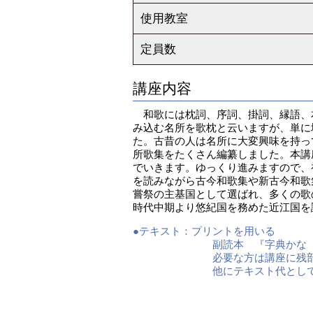
使用教室
定員数
講座内容
和歌には枕詞、序詞、掛詞、縁語、
み込む名所を歌枕と云いますが、単に
た。古昔の人は名所に大変興味を持っ
所歌集をたくさん編纂しました。本講
でいきます。ゆっくり進みますので、
を読みながら古今和歌集や新古今和歌
嘗祭の主基国として選ばれ、多くの歌
時代中期より悠紀国を務めた近江国を
●テキスト：
プリントを用いる
副読本 『字典かな 写
必要な方は講座に残部
他にテキスト代として前