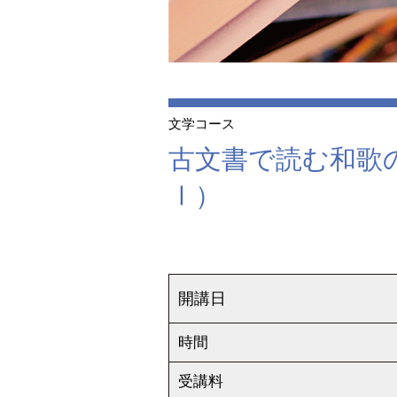
文学コース
古文書で読む和歌
Ⅰ）
開講日
時間
受講料